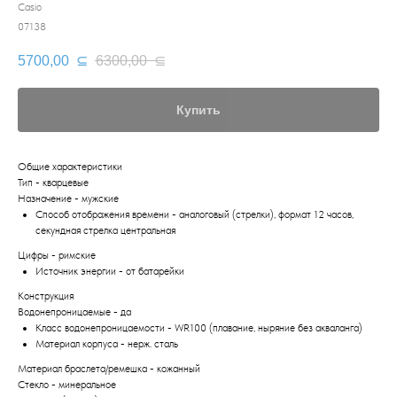
Casio
07138
5700,00
⊆
6300,00
⊆
Купить
Общие характеристики
Тип - кварцевые
Назначение - мужские
Способ отображения времени - аналоговый (стрелки), формат 12 часов,
секундная стрелка центральная
Цифры - римские
Источник энергии - от батарейки
Конструкция
Водонепроницаемые - да
Класс водонепроницаемости - WR100 (плавание, ныряние без акваланга)
Материал корпуса - нерж. сталь
Материал браслета/ремешка - кожанный
Стекло - минеральное