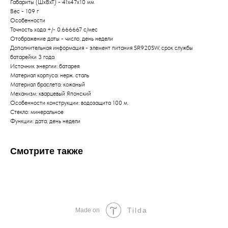
Габариты (ШхВхТ) - 41x47x10 мм
Вес - 109 г
Особенности
Точность хода +/- 0.666667 с/мес
Отображение даты - число, день недели
Дополнительная информация - элемент питания SR920SW, срок службы
батарейки 3 года
Источник энергии: батарея
Материал корпуса: нерж. сталь
Материал браслета: кожаный
Механизм: кварцевый Японский
Особенности конструкции: водозащита 100 м.
Стекло: минеральное
Функции: дата, день недели
Смотрите также
Tilda
Made on