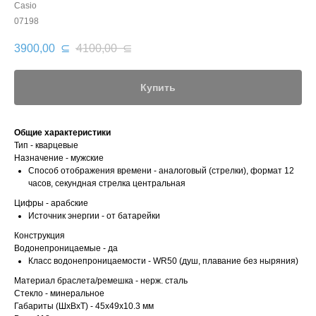
Casio
07198
3900,00
⊆
4100,00
⊆
Купить
Общие характеристики
Тип - кварцевые
Назначение - мужские
Способ отображения времени - аналоговый (стрелки), формат 12
часов, секундная стрелка центральная
Цифры - арабские
Источник энергии - от батарейки
Конструкция
Водонепроницаемые - да
Класс водонепроницаемости - WR50 (душ, плавание без ныряния)
Материал браслета/ремешка - нерж. сталь
Стекло - минеральное
Габариты (ШхВхТ) - 45x49x10.3 мм