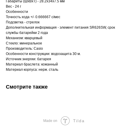
Габариты (ШхВхТ) - 28.2x34x7.5 мм
Вес - 24 г
Особенности
Точность хода +/- 0.666667 с/мес
Подсветка - стрелок
Дополнительная информация - элемент питания SR626SW, срок
службы батарейки 2 года
Механизм: кварцевый
Стекло: минеральное
Производитель: Casio
Особенности конструкции: водозащита 30 м.
Источник энергии: батарея
Материал браслета: кожанный
Материал корпуса: нерж. сталь
Смотрите также
Tilda
Made on