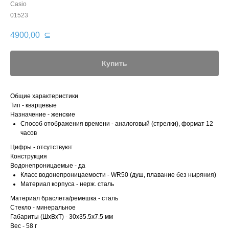
Casio
01523
4900,00
⊆
Купить
Общие характеристики
Тип - кварцевые
Назначение - женские
Способ отображения времени - аналоговый (стрелки), формат 12
часов
Цифры - отсутствуют
Конструкция
Водонепроницаемые - да
Класс водонепроницаемости - WR50 (душ, плавание без ныряния)
Материал корпуса - нерж. сталь
Материал браслета/ремешка - сталь
Стекло - минеральное
Габариты (ШхВхТ) - 30x35.5x7.5 мм
Вес - 58 г