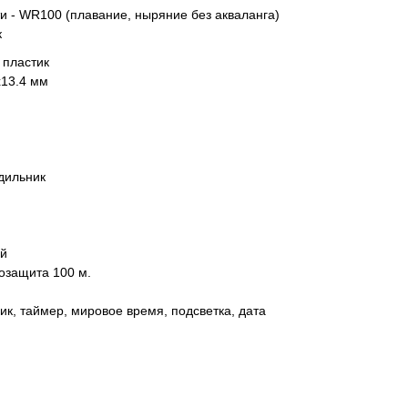
 - WR100 (плавание, ныряние без акваланга)
к
 пластик
x13.4 мм
дильник
ий
озащита 100 м.
ик, таймер, мировое время, подсветка, дата